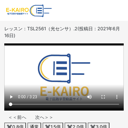
レッスン：TSL2561（光センサ）.2(投稿日：2021年6月
16日)
＜＜前へ
次へ＞＞
✖︎0.8倍
通常
✖︎1.5倍
✖︎2.0倍
✖︎3.0倍