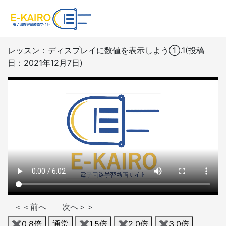
レッスン：ディスプレイに数値を表示しよう①.1(投稿
日：2021年12月7日)
＜＜前へ
次へ＞＞
✖︎0.8倍
通常
✖︎1.5倍
✖︎2.0倍
✖︎3.0倍